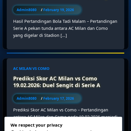
Admin8080
/
February 19, 2026
Hasil Pertandingan Bola Tadi Malam – Pertandingan
Serie A pekan tunda antara AC Milan dan Como
yang digelar di Stadion […]
AC MILAN VS COMO
Prediksi Skor AC Milan vs Como
19.02.2026: Duel Sengit di Serie A
Admin8080
/
February 17, 2026
Prediksi Skor AC Milan vs Como – Pertandingan
antara AC Milan dan Como pada 19.02.2026 menjadi
salah satu laga yang
We respect your privacy