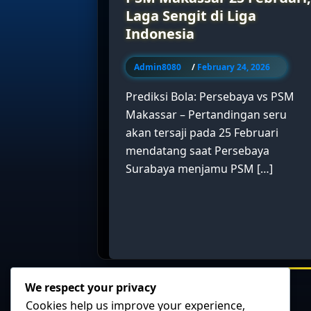
Laga Sengit di Liga
Indonesia
Admin8080
/
February 24, 2026
Prediksi Bola: Persebaya vs PSM
Makassar – Pertandingan seru
akan tersaji pada 25 Februari
mendatang saat Persebaya
Surabaya menjamu PSM […]
We respect your privacy
Cookies help us improve your experience,