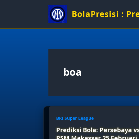
Skip
to
BolaPresisi : P
content
boa
BRI Super League
Prediksi Bola: Persebaya v
PSM Makassar 25 Februari,