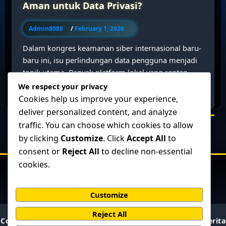
Aman untuk Data Privasi?
Admin8080
/
February 1, 2026
Dalam kongres keamanan siber internasional baru-
baru ini, isu perlindungan data pengguna menjadi
topik utama. Banyak platform lokal yang rentan
terhadap […]
We respect your privacy
Cookies help us improve your experience,
deliver personalized content, and analyze
traffic. You can choose which cookies to allow
by clicking
Customize
. Click
Accept All
to
consent or
Reject All
to decline non-essential
cookies.
Customize
Reject All
Copyright © 2026 BolaPresisi : Prediksi Skor Akurat & Berita