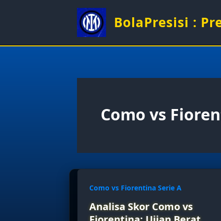
Skip
to
BolaPresisi : P
content
Como vs Fioren
Como vs Fiorentina Serie A
Analisa Skor Como vs
Fiorentina: Ujian Berat