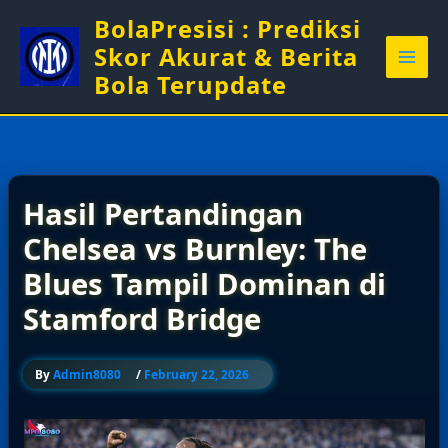
Skip
BolaPresisi : Prediksi
to
Skor Akurat & Berita
content
Bola Terupdate
Hasil Pertandingan
Chelsea vs Burnley: The
Blues Tampil Dominan di
Stamford Bridge
By
Admin8080
/
February 22, 2026