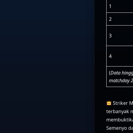
1
2
3
4
(
Data hing
matchday 
Striker M
terbanyak m
membuktika
Semenyo da