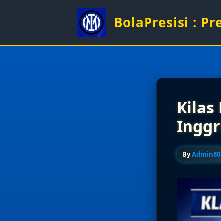
Skip
to
BolaPresisi : P
content
Kilas
Inggr
By
Admin80