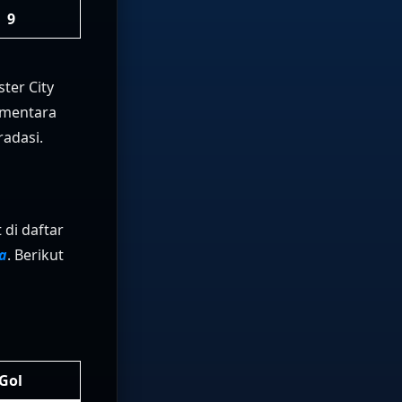
9
ter City
ementara
radasi.
 di daftar
ga
. Berikut
Gol