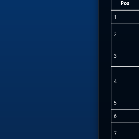
Pos
1
2
3
4
5
6
7