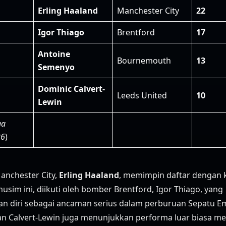
Erling Haaland
Manchester City
22
Igor Thiago
Brentford
17
Antoine
Bournemouth
13
Semenyo
Dominic Calvert-
Leeds United
10
Lewin
ga
26
)
anchester City,
Erling Haaland
, memimpin daftar dengan k
usim ini, diikuti oleh bomber Brentford, Igor Thiago, yang
n diri sebagai ancaman serius dalam perburuan Sepatu E
n Calvert-Lewin juga menunjukkan performa luar biasa me