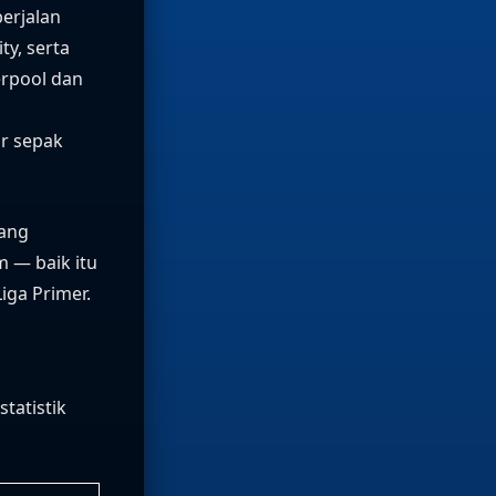
berjalan
ty, serta
verpool dan
r sepak
yang
 — baik itu
iga Primer.
tatistik