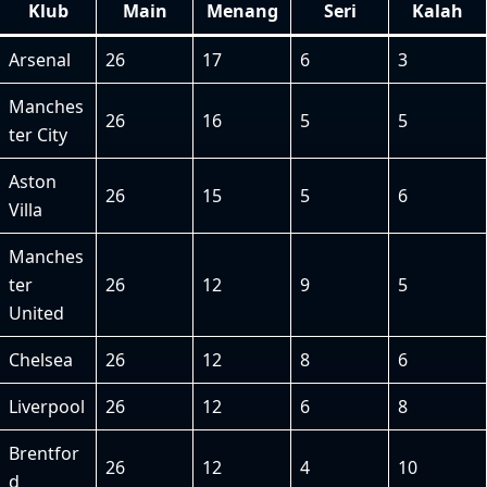
Klub
Main
Menang
Seri
Kalah
Arsenal
26
17
6
3
Manches
26
16
5
5
ter City
Aston
26
15
5
6
Villa
Manches
ter
26
12
9
5
United
Chelsea
26
12
8
6
Liverpool
26
12
6
8
Brentfor
26
12
4
10
d