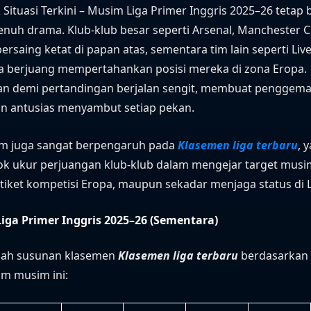
& Situasi Terkini – Musim Liga Primer Inggris 2025–26 tetap 
enuh drama. Klub-klub besar seperti Arsenal, Manchester Ci
bersaing ketat di papan atas, sementara tim lain seperti Li
ga berjuang mempertahankan posisi mereka di zona Eropa.
an demi pertandingan berjalan sengit, membuat penggema
in antusias menyambut setiap pekan.
im juga sangat berpengaruh pada
Klasemen liga terbaru
, 
ok ukur perjuangan klub-klub dalam mengejar target musim
, tiket kompetisi Eropa, maupun sekadar menjaga status di L
iga Primer Inggris 2025–26 (Sementara)
alah susunan klasemen
Klasemen liga terbaru
berdasarkan s
tim musim ini: