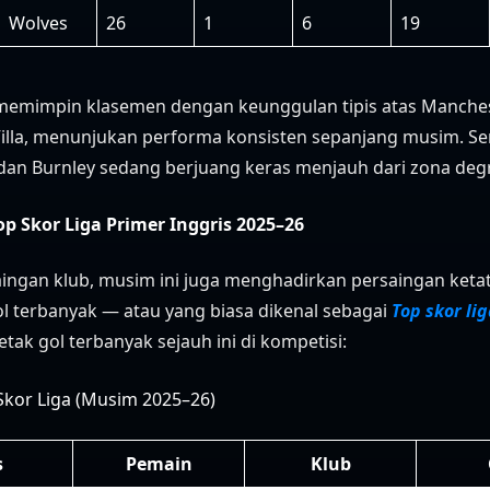
Wolves
26
1
6
19
memimpin klasemen dengan keunggulan tipis atas Manches
Villa, menunjukan performa konsisten sepanjang musim. S
 dan Burnley sedang berjuang keras menjauh dari zona deg
Top Skor Liga Primer Inggris 2025–26
aingan klub, musim ini juga menghadirkan persaingan ketat
l terbanyak — atau yang biasa dikenal sebagai
Top skor li
etak gol terbanyak sejauh ini di kompetisi:
Skor Liga (Musim 2025–26)
s
Pemain
Klub