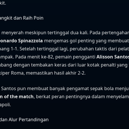
it.
ngkit dan Raih Poin
k menyerah meskipun tertinggal dua kali. Pada pertengaha
eonardo Spinazzola
mengemas gol penting yang membuat
ng 1-1. Setelah tertinggal lagi, perubahan taktis dari pelat
mpak. Pada menit ke-82, pemain pengganti
Alisson Santo
mbang dengan tembakan keras dari luar kotak penalti yan
kiper Roma, memastikan hasil akhir 2-2.
 Santos pun membuat banyak pengamat sepak bola menju
 of the match
, berkat peran pentingnya dalam menyelam
apoli.
 dan Alur Pertandingan