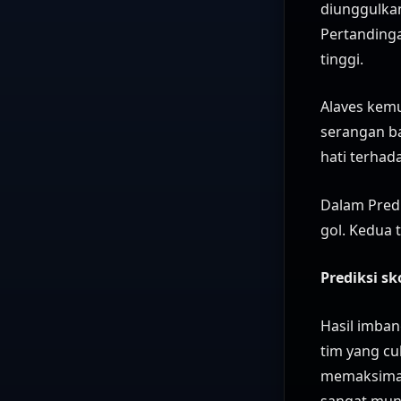
diunggulka
Pertanding
tinggi.
Alaves kem
serangan ba
hati terhad
Dalam Predi
gol. Kedua 
Prediksi sk
Hasil imban
tim yang c
memaksimalk
sangat mung