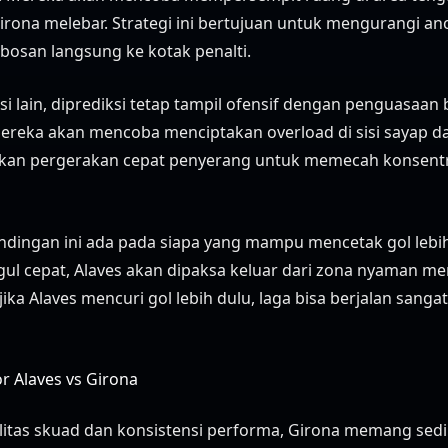
rona melebar. Strategi ini bertujuan untuk mengurangi a
osan langsung ke kotak penalti.
isi lain, diprediksi tetap tampil ofensif dengan penguasaan 
ereka akan mencoba menciptakan overload di sisi sayap d
an pergerakan cepat penyerang untuk memecah konsentr
ndingan ini ada pada siapa yang mampu mencetak gol lebih 
ul cepat, Alaves akan dipaksa keluar dari zona nyaman me
jika Alaves mencuri gol lebih dulu, laga bisa berjalan sangat
or Alaves vs Girona
litas skuad dan konsistensi performa, Girona memang sedik