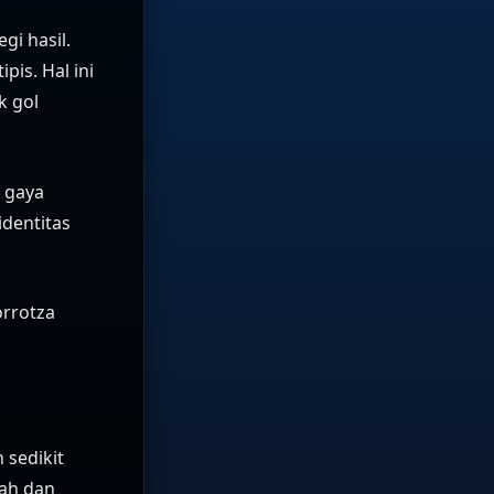
gi hasil.
pis. Hal ini
k gol
 gaya
dentitas
orrotza
 sedikit
ah dan