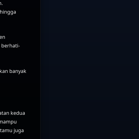
h.
 hingga
en
 berhati-
ilkan banyak
uatan kedua
a mampu
 tamu juga