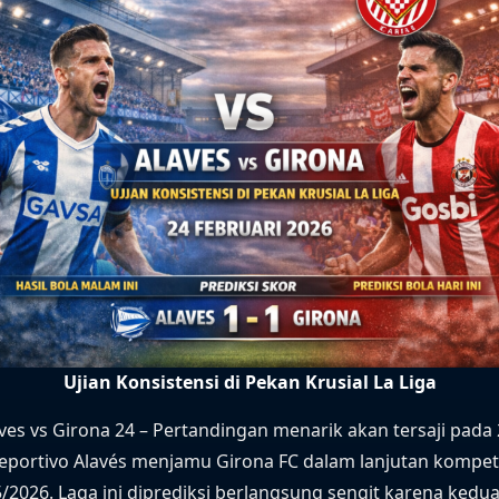
Ujian Konsistensi di Pekan Krusial La Liga
aves vs Girona 24 – Pertandingan menarik akan tersaji pada 
eportivo Alavés menjamu Girona FC dalam lanjutan kompeti
2026. Laga ini diprediksi berlangsung sengit karena kedua