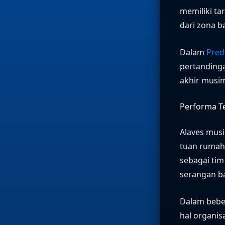
memiliki t
dari zona 
Dalam
Predi
pertanding
akhir musim
Performa Te
Alaves musi
tuan rumah 
sebagai tim
serangan ba
Dalam bebe
hal organis