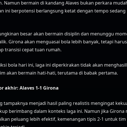
n. Namun bermain di kandang Alaves bukan perkara muda
an ini berpotensi berlangsung ketat dengan tempo sedang
ungkinan besar akan bermain disiplin dan menunggu mom
lik. Girona akan menguasai bola lebih banyak, tetapi harus
ap transisi cepat tuan rumah.
ksi bola hari ini, laga ini diperkirakan tidak akan menghas
tim akan bermain hati-hati, terutama di babak pertama.
or akhir: Alaves 1-1 Girona
g tampaknya menjadi hasil paling realistis mengingat kek
ukup berimbang dalam konteks laga ini. Namun jika Giron
an peluang lebih efektif, kemenangan tipis 2-1 untuk tim
kin terjadi.