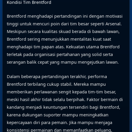
Kondisi Tim Brentford
Brentford menghadapi pertandingan ini dengan motivasi
tinggi untuk mencuri poin dari tim besar seperti Arsenal.
Meskipun secara kualitas skuad berada di bawah lawan,
Brentford sering menunjukkan mentalitas kuat saat
menghadapi tim papan atas. Kekuatan utama Brentford
terletak pada organisasi pertahanan yang solid serta
serangan balik cepat yang mampu mengejutkan lawan.
Dalam beberapa pertandingan terakhir, performa
Brentford terbilang cukup stabil. Mereka mampu
memberikan perlawanan sengit kepada tim-tim besar,
meski hasil akhir tidak selalu berpihak. Faktor bermain di
kandang menjadi keuntungan tersendiri bagi Brentford,
karena dukungan suporter mampu meningkatkan
kepercayaan diri para pemain. Jika mampu menjaga
konsistensi permainan dan memanfaatkan peluang,