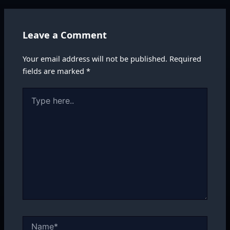
Leave a Comment
Your email address will not be published.
Required
fields are marked
*
Type
here..
Name*