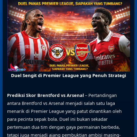
Duel Sengit di Premier League yang Penuh Strategi
Prediksi Skor Brentford vs Arsenal
– Pertandingan
antara Brentford vs Arsenal menjadi salah satu laga
menarik di Premier League yang patut dinantikan oleh
para pecinta sepak bola. Duel ini bukan sekadar
pertemuan dua tim dengan gaya permainan berbeda,
tetapi juga menjadi ajang pembuktian ambisi masing-