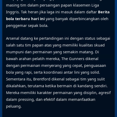
masing tim dalam persaingan papan klasemen Liga
Inggris. Tak heran jika laga ini masuk dalam daftar
Berita
bola terbaru hari ini
yang banyak diperbincangkan oleh
penggemar sepak bola.
Arsenal datang ke pertandingan ini dengan status sebagai
salah satu tim papan atas yang memiliki kualitas skuad
mumpuni dan permainan yang semakin matang. Di
bawah arahan pelatih mereka, The Gunners dikenal
dengan permainan menyerang yang cepat, penguasaan
bola yang rapi, serta koordinasi antar lini yang solid.
Sementara itu, Brentford dikenal sebagai tim yang sulit
dikalahkan, terutama ketika bermain di kandang sendiri.
Mereka memiliki karakter permainan yang disiplin, agresif
dalam pressing, dan efektif dalam memanfaatkan
peluang.