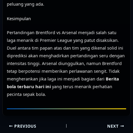
peluang yang ada.
Kesimpulan
Pertandingan Brentford vs Arsenal menjadi salah satu
laga menarik di Premier League yang patut disaksikan.
Duel antara tim papan atas dan tim yang dikenal solid ini
diprediksi akan menghadirkan pertandingan seru dengan
intensitas tinggi. Arsenal diunggulkan, namun Brentford
tetap berpotensi memberikan perlawanan sengit. Tidak
mengherankan jika laga ini menjadi bagian dari
Berita
bola terbaru hari ini
yang terus menarik perhatian
pecinta sepak bola.
PREVIOUS
NEXT