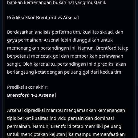
bahkan kemenangan bukan hal yang mustahil.
Prediksi Skor Brentford vs Arsenal
Berdasarkan analisis performa tim, kualitas skuad, dan
gaya permainan, Arsenal lebih diunggulkan untuk
memenangkan pertandingan ini. Namun, Brentford tetap
berpotensi mencetak gol dan memberikan perlawanan
sengit. Oleh karena itu, pertandingan ini diprediksi akan
berlangsung ketat dengan peluang gol dari kedua tim.
Prediksi skor akhir:
Brentford 1-2 Arsenal
Arsenal diprediksi mampu mengamankan kemenangan
tipis berkat kualitas individu pemain dan dominasi
permainan. Namun, Brentford tetap memiliki peluang
untuk menciptakan kejutan jika mampu memanfaatkan