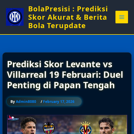
Skip
BolaPresisi : Prediksi
to
Skor Akurat & Berita
content
Bola Terupdate
Prediksi Skor Levante vs
Villarreal 19 Februari: Duel
Penting di Papan Tengah
By
Admin8080
/
February 17, 2026