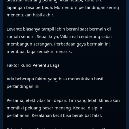
lapangan bisa berbeda. Momentum pertandingan sering
menentukan hasil akhir.
Levante biasanya tampil lebih berani saat bermain di
rumah sendiri. Sebaliknya, Villarreal cenderung sabar
membangun serangan. Perbedaan gaya bermain ini
membuat laga semakin menarik.
Faktor Kunci Penentu Laga
Ada beberapa faktor yang bisa menentukan hasil
pertandingan ini.
Pertama, efektivitas lini depan. Tim yang lebih klinis akan
memiliki peluang besar menang. Kedua, disiplin
pertahanan. Kesalahan kecil bisa berakibat fatal.