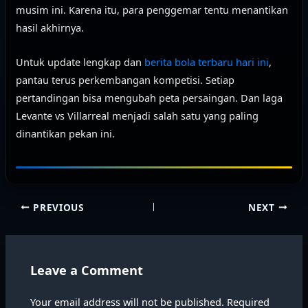
musim ini. Karena itu, para penggemar tentu menantikan
hasil akhirnya.
Untuk update lengkap dan
berita bola terbaru hari ini
,
pantau terus perkembangan kompetisi. Setiap
pertandingan bisa mengubah peta persaingan. Dan laga
Levante vs Villarreal menjadi salah satu yang paling
dinantikan pekan ini.
PREVIOUS
NEXT
Leave a Comment
Your email address will not be published.
Required