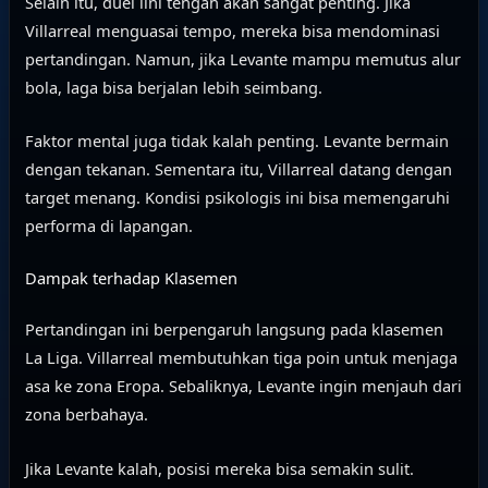
Selain itu, duel lini tengah akan sangat penting. Jika
Villarreal menguasai tempo, mereka bisa mendominasi
pertandingan. Namun, jika Levante mampu memutus alur
bola, laga bisa berjalan lebih seimbang.
Faktor mental juga tidak kalah penting. Levante bermain
dengan tekanan. Sementara itu, Villarreal datang dengan
target menang. Kondisi psikologis ini bisa memengaruhi
performa di lapangan.
Dampak terhadap Klasemen
Pertandingan ini berpengaruh langsung pada klasemen
La Liga. Villarreal membutuhkan tiga poin untuk menjaga
asa ke zona Eropa. Sebaliknya, Levante ingin menjauh dari
zona berbahaya.
Jika Levante kalah, posisi mereka bisa semakin sulit.