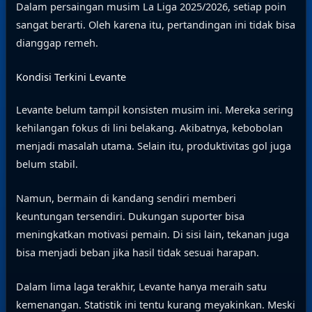
Dalam persaingan musim La Liga 2025/2026, setiap poin
sangat berarti. Oleh karena itu, pertandingan ini tidak bisa
dianggap remeh.
Kondisi Terkini Levante
Levante belum tampil konsisten musim ini. Mereka sering
kehilangan fokus di lini belakang. Akibatnya, kebobolan
menjadi masalah utama. Selain itu, produktivitas gol juga
belum stabil.
Namun, bermain di kandang sendiri memberi
keuntungan tersendiri. Dukungan suporter bisa
meningkatkan motivasi pemain. Di sisi lain, tekanan juga
bisa menjadi beban jika hasil tidak sesuai harapan.
Dalam lima laga terakhir, Levante hanya meraih satu
kemenangan. Statistik ini tentu kurang meyakinkan. Meski