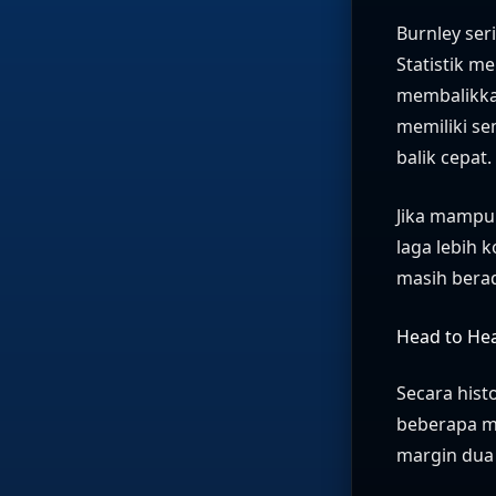
Burnley ser
Statistik m
membalikka
memiliki se
balik cepat.
Jika mampu 
laga lebih 
masih berad
Head to Hea
Secara hist
beberapa mu
margin dua 