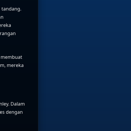
n tandang.
an
ereka
erangan
ng membuat
tim, mereka
nley. Dalam
ues dengan