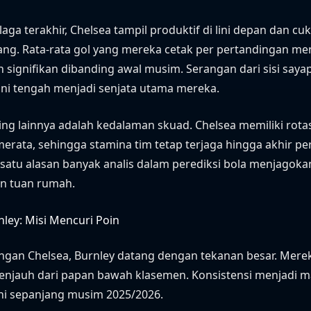
aga terakhir, Chelsea tampil produktif di lini depan dan cuk
akang. Rata-rata gol yang mereka cetak per pertandingan m
 signifikan dibanding awal musim. Serangan dari sisi saya
 lini tengah menjadi senjata utama mereka.
ing lainnya adalah kedalaman skuad. Chelsea memiliki rota
merata, sehingga stamina tim tetap terjaga hingga akhir pe
h satu alasan banyak analis dalam perediksi bola menjagoka
 tuan rumah.
nley: Misi Mencuri Poin
ngan Chelsea, Burnley datang dengan tekanan besar. Mere
enjauh dari papan bawah klasemen. Konsistensi menjadi m
ni sepanjang musim 2025/2026.