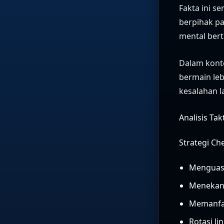
Fakta ini s
berpihak pa
mental bert
Dalam konte
bermain leb
kesalahan l
Analisis Tak
Strategi Ch
Menguasa
Menekan 
Memanfaa
Rotasi l