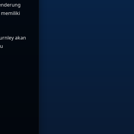
cenderung
 memiliki
Burnley akan
au