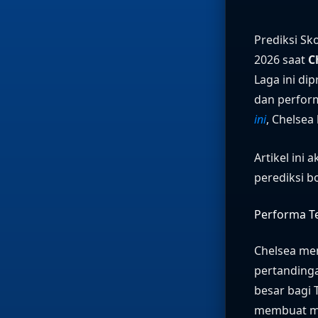
Prediksi Sk
2026 saat
C
Laga ini di
dan perfor
ini
, Chelsea
Artikel ini
perediksi b
Performa Te
Chelsea me
pertandinga
besar bagi 
membuat me