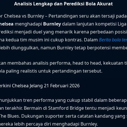
Analisis Lengkap dan Perediksi Bola Akurat
or Chelsea vs Burnley – Pertandingan seru akan tersaji pada
helsea
menghadapi
Burnley
dalam lanjutan kompetisi Liga 
prediksi menjadi duel yang menarik karena perbedaan posis
ma kedua tim musim ini cukup kontras. Dalam
Berita bola te
 lebih diunggulkan, namun Burnley tetap berpotensi membe
 akan membahas analisis performa, head to head, kekuatan t
ola paling realistis untuk pertandingan tersebut.
rkini Chelsea Jelang 21 Februari 2026
nunjukkan tren performa yang cukup stabil dalam beberap
n terakhir. Bermain di Stamford Bridge tentu menjadi keu
The Blues. Dukungan suporter serta catatan kandang yang 
reka lebih percaya diri menghadapi Burnley.