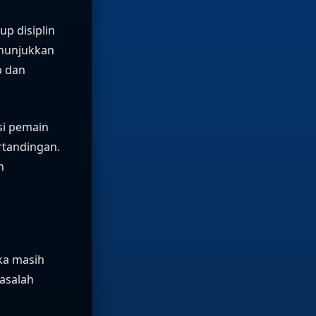
up disiplin
enunjukkan
p dan
si pemain
rtandingan.
n
ka masih
asalah