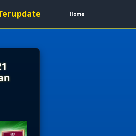
 Terupdate
Home
21
dan