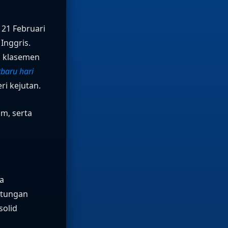
 21 Februari
Inggris.
i klasemen
rbaru hari
ri kejutan.
im, serta
a
ntungan
solid