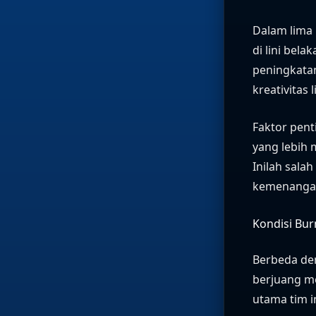
Dalam lima l
di lini bel
peningkatan
kreativitas
Faktor pent
yang lebih 
Inilah sala
kemenangan
Kondisi Bur
Berbeda de
berjuang m
utama tim i