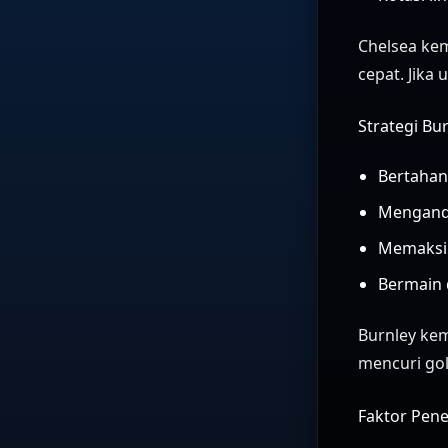
Chelsea ke
cepat. Jika
Strategi Bu
Bertahan
Menganda
Memaksim
Bermain 
Burnley ke
mencuri gol
Faktor Pen