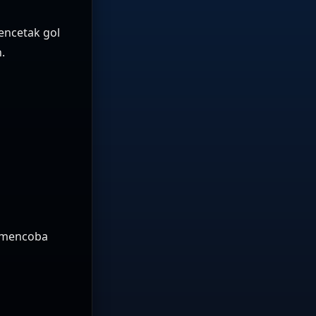
encetak gol
.
 mencoba