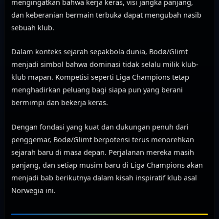
mengingatkan bahwa kerja keras, visi jangka panjang,
dan keberanian bermain terbuka dapat mengubah nasib
sebuah klub.
Dalam konteks sejarah sepakbola dunia, Bodø/Glimt
menjadi simbol bahwa dominasi tidak selalu milik klub-
klub mapan. Kompetisi seperti Liga Champions tetap
menghadirkan peluang bagi siapa pun yang berani
bermimpi dan bekerja keras.
Dengan fondasi yang kuat dan dukungan penuh dari
penggemar, Bodø/Glimt berpotensi terus menorehkan
sejarah baru di masa depan. Perjalanan mereka masih
panjang, dan setiap musim baru di Liga Champions akan
menjadi bab berikutnya dalam kisah inspiratif klub asal
Norwegia ini.