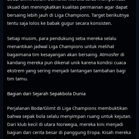
skuad dan meningkatkan kualitas permainan agar dapat
bersaing lebih jauh di Liga Champions. Target berikutnya
tentu saja lolos ke babak gugur secara konsisten.
Setiap musim, para pendukung setia mereka selalu
menantikan jadwal Liga Champions untuk melihat
bagaimana tim kesayangan akan bersaing. Atmosfer di
kandang mereka pun dikenal unik karena kondisi cuaca
ekstrem yang sering menjadi tantangan tambahan bagi
tim tamu.
Bagian dari Sejarah Sepakbola Dunia
Perjalanan Bodø/Glimt di Liga Champions membuktikan
bahwa sepak bola selalu menyimpan ruang untuk kejutan.
Dari klub kecil di utara Norwegia, mereka kini menjadi
bagian dari cerita besar di panggung Eropa. Kisah mereka