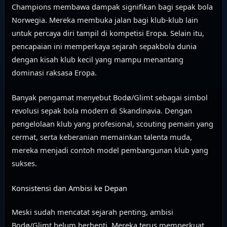
Champions membawa dampak signifikan bagi sepak bola
Norwegia. Mereka membuka jalan bagi klub-klub lain
untuk percaya diri tampil di kompetisi Eropa. Selain itu,
pencapaian ini memperkaya sejarah sepakbola dunia
dengan kisah klub kecil yang mampu menantang
dominasi raksasa Eropa.
Banyak pengamat menyebut Bodø/Glimt sebagai simbol
revolusi sepak bola modern di Skandinavia. Dengan
pengelolaan klub yang profesional, scouting pemain yang
cermat, serta keberanian memainkan talenta muda,
mereka menjadi contoh model pembangunan klub yang
sukses.
Konsistensi dan Ambisi ke Depan
Meski sudah mencatat sejarah penting, ambisi
Bodø/Glimt belum berhenti. Mereka terus memperkuat